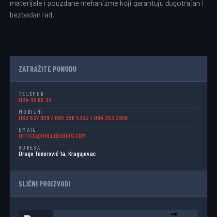
materijale i pouzdane mehanizme koji garantuju dugotrajan i
bezbedan rad.
ZATRAŽITE PONUDU
TELEFON
034 35 65 35
MOBILNI
063 637 909
/
069 356 5350
/
064 283 2656
EMAIL
OFFICE@ROLLODOORS.COM
ADRESA
Drage Todorović 1a, Kragujevac
SLIČNI PROIZVODI