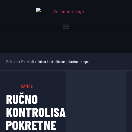
Početna
»
Proizvodi
»
Ručno kontrolisane pokretne rampe
RAMPE
RUČNO
KONTROLISANE
POKRETNE