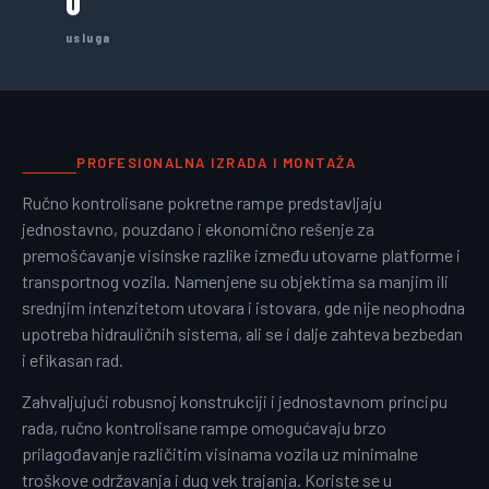
0
usluga
PROFESIONALNA IZRADA I MONTAŽA
Ručno kontrolisane pokretne rampe predstavljaju
jednostavno, pouzdano i ekonomično rešenje za
premošćavanje visinske razlike između utovarne platforme i
transportnog vozila. Namenjene su objektima sa manjim ili
srednjim intenzitetom utovara i istovara, gde nije neophodna
upotreba hidrauličnih sistema, ali se i dalje zahteva bezbedan
i efikasan rad.
Zahvaljujući robusnoj konstrukciji i jednostavnom principu
rada, ručno kontrolisane rampe omogućavaju brzo
prilagođavanje različitim visinama vozila uz minimalne
troškove održavanja i dug vek trajanja. Koriste se u