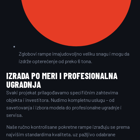
Zglobovi rampe imajudovoljno veliku snagu i mogu da
izdrže opterećenje od preko 6 tona.
IZRADA PO MERI I PROFESIONALNA
UGRADNJA
Svaki projekat prilagođavamo specifičnim zahtevima
objekta i investitora. Nudimo kompletnu uslugu – od
savetovanja i izbora modela do profesionalne ugradnje i
servisa.
Naše ručno kontrolisane pokretne rampe izrađuju se prema
najvišim standardima kvaliteta, uz pažljivo odabrane