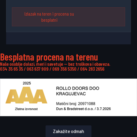
Izlazak na teren i procena su
besplatni
Besplatna procena na terenu
Naše osoblje dolazi, meri i savetuje — bez troškova i obaveza.
034 35 65 35
/
063 637 909
/
069 356 5350
/
064 283 2656
Zakažite odmah