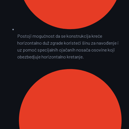
Postoji mogućnost da se konstrukcija kreće
horizontalno duž zgrade koristeći šinu za navođenje i
uz pomoć specijalnih ojačanih nosača osovine koji
obezbedjuje horizontalno kretanje.