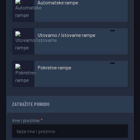
Automatske rampe
Utovarno / istovarne rampe
Pokretne rampe
ZATRAŽITE PONUDU
Ime i prezime
*
Kontakt
forma