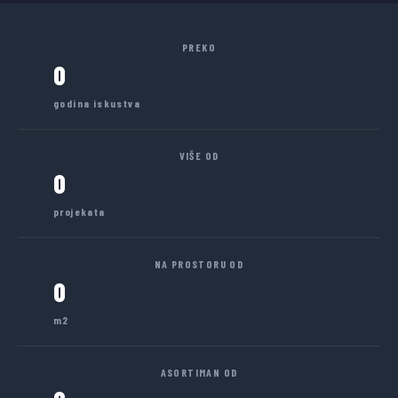
PREKO
0
godina iskustva
VIŠE OD
0
projekata
NA PROSTORU OD
0
m2
ASORTIMAN OD